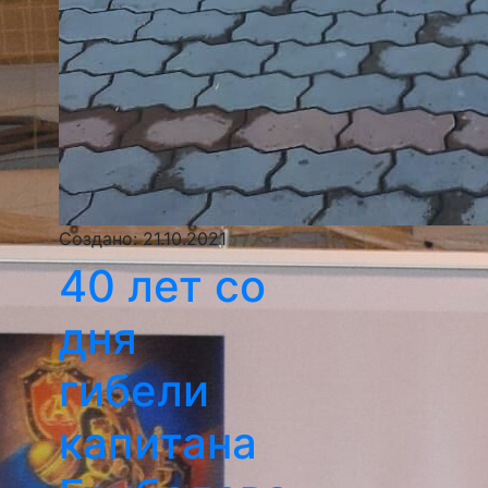
Создано: 21.10.2021
40 лет со
дня
гибели
капитана