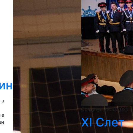
ина
в
Создано: 22.10.2021
ые
XI Слет
и