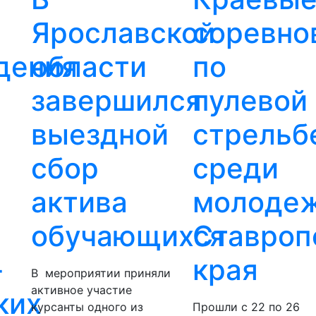
Ярославской
соревно
дения
области
по
завершился
пулевой
и
выездной
стрельб
сбор
среди
и
актива
молоде
обучающихся
Ставроп
-
края
В мероприятии приняли
активное участие
ких
курсанты одного из
Прошли с 22 по 26