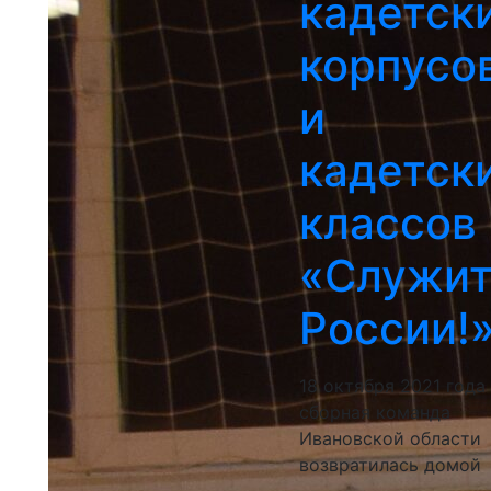
кадетск
корпусо
и
кадетск
классов
«Служит
России!
18 октября 2021 года
сборная команда
Ивановской области
возвратилась домой