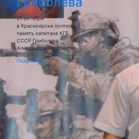
Гриболева
21 октября
в Красноярске почтили
память капитана КГБ
СССР Гриболева
Александра Петровича
Подробнее...