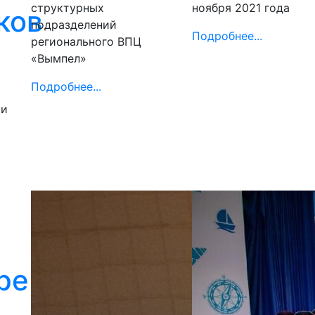
структурных
ноября 2021 года
ков
подразделений
Подробнее...
регионального ВПЦ
«Вымпел»
Подробнее...
ки
ре