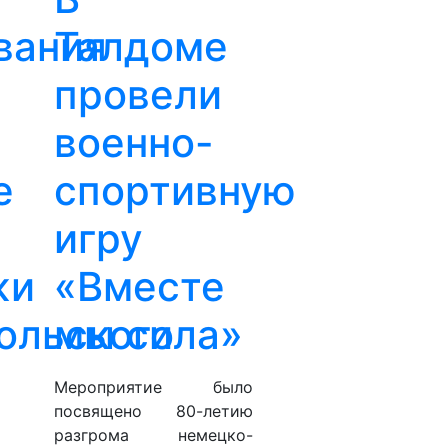
вания
Талдоме
провели
военно-
е
спортивную
игру
жи
«Вместе
ольского
мы сила»
Мероприятие было
посвящено 80-летию
разгрома немецко-