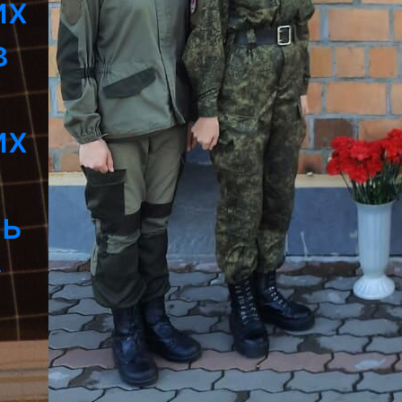
их
в
их
ь
»