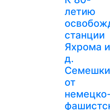
летию
освобож
станции
Яхрома 
д.
Семешк
от
немецко
фашистс