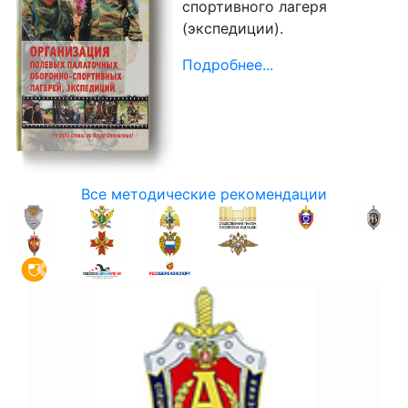
спортивного лагеря
(экспедиции).
Подробнее...
Все методические рекомендации
Назад
Впер
Назад
Впер
Назад
Впер
Назад
Впер