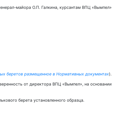
генерал-майора О.П. Галкина, курсантам ВПЦ «Вымпел»
вых беретов размещенное в Нормативных документах
).
веренность от директора ВПЦ «Вымпел», на основании
лькового берета установленного образца.