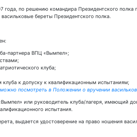
07 года, по решению командира Президентского полка 
ь васильковые береты Президентского полка.
ен:
ба-партнера ВПЦ «Вымпел»;
ствами;
атриотического клуба;
 клуба к допуску к квалификационным испытаниям;
 можно посмотреть в Положении о вручении василько
«Вымпел» или руководитель клуба/лагеря, имеющий до
валификационного испытания.
ерета, выдается удостоверение на право ношения васи