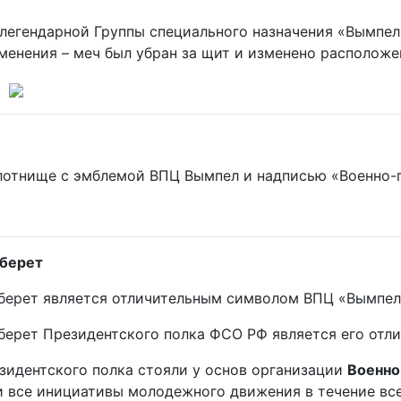
егендарной Группы специального назначения «Вымпел»
менения – меч был убран за щит и изменено располож
лотнище с эмблемой ВПЦ Вымпел и надписью «Военно-
 берет
берет является отличительным символом ВПЦ «Вымпел
берет Президентского полка ФСО РФ является его отл
зидентского полка стояли у основ организации
Военно
 все инициативы молодежного движения в течение все